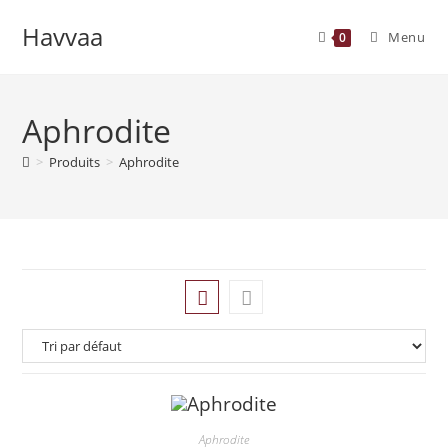
Skip
Havvaa
to
Menu
0
content
Aphrodite
>
Produits
>
Aphrodite
Aphrodite